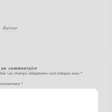
Auteur
r un commentaire
iée.
Les champs obligatoires sont indiqués avec
*
ommentaire
*