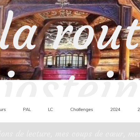
la rou
jostein
urs
PAL
LC
Challenges
2024
2
ons de lecture, mes coups de cœur, mes 