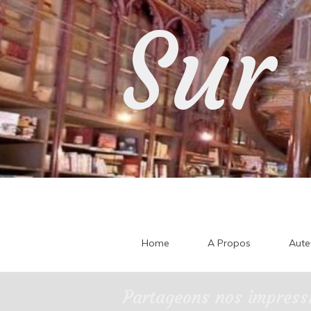
Skip
Sur 
to
content
Home
A Propos
Aute
Partageons nos impressi