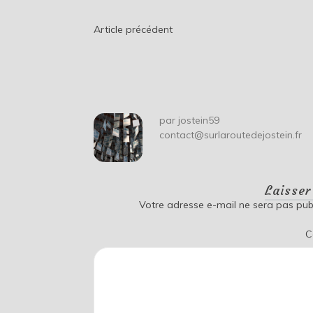
Navigation
Article précédent
de
l’article
par
jostein59
contact@surlaroutedejostein.fr
Laisse
Votre adresse e-mail ne sera pas publ
C