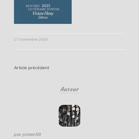
17 novembre 2024
Navigation
Article précédent
de
Auteur
l’article
par
jostein59