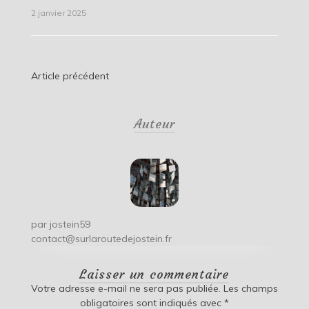
2 janvier 2025
Navigation
Article précédent
de
Auteur
l’article
par
jostein59
contact@surlaroutedejostein.fr
Laisser un commentaire
Votre adresse e-mail ne sera pas publiée.
Les champs
obligatoires sont indiqués avec
*