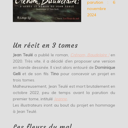
parution : 6
novembre
2024
Un récit en 3 tomes
Jean Teulé
a publié le roman,
Crénom, Baudelaire !
en
2020. Très vite, il a décidé d’en proposer une version
en bande dessinée. Il s’est alors entouré de
Dominique
Gelli
et de son fils
Tino
pour concevoir un projet en
trois tomes.
Malheureusement, Jean Teulé est mort brutalement en
octobre 2022, peu de temps avant la parution du
premier tome, intitulé
Jeanne
.
Les illustrateurs iront au bout du projet en hommage
à Jean Teulé.
Les fleurs du mal