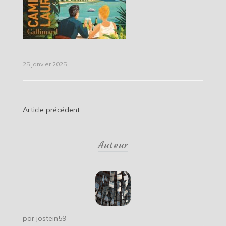
25 janvier 2025
Navigation
Article précédent
de
Auteur
l’article
par
jostein59