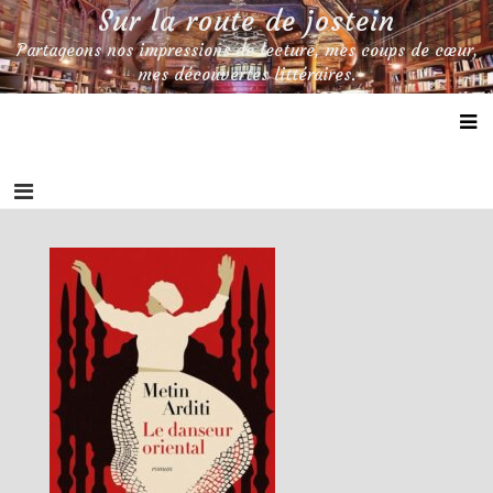
Skip
Sur la route de jostein
to
Partageons nos impressions de lecture, mes coups de cœur,
content
mes découvertes littéraires.