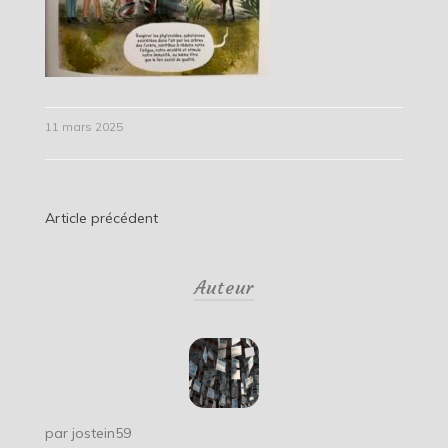
11 mars 2025
Navigation
Article précédent
de
Auteur
l’article
par
jostein59