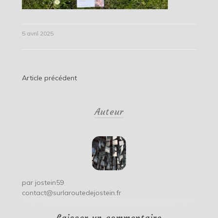
5 avril 2025
Navigation
Article précédent
de
Auteur
l’article
par
jostein59
contact@surlaroutedejostein.fr
Laisser un commentaire