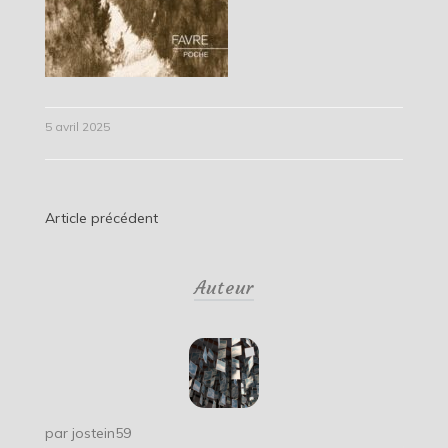
5 avril 2025
Navigation
Article précédent
de
Auteur
l’article
par
jostein59