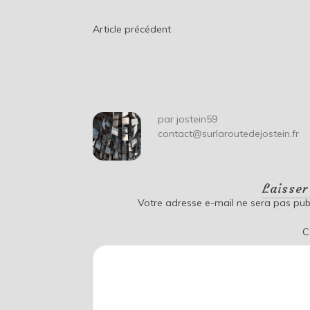
Navigation
Article précédent
de
l’article
par
jostein59
contact@surlaroutedejostein.fr
Laisse
Votre adresse e-mail ne sera pas publ
C