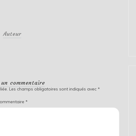
Auteur
r un commentaire
iée.
Les champs obligatoires sont indiqués avec
*
ommentaire
*