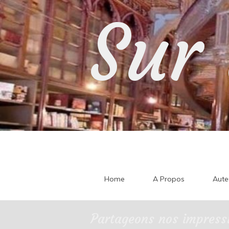
Skip
Sur 
to
content
Home
A Propos
Aute
Partageons nos impressi