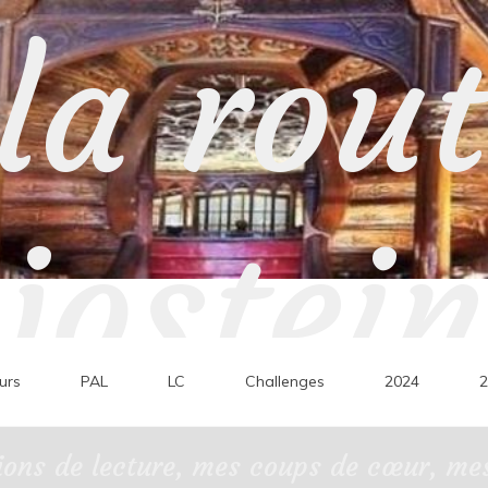
la rou
jostein
urs
PAL
LC
Challenges
2024
2
ons de lecture, mes coups de cœur, mes 