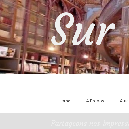
Skip
Sur 
to
content
Home
A Propos
Aute
Partageons nos impressi