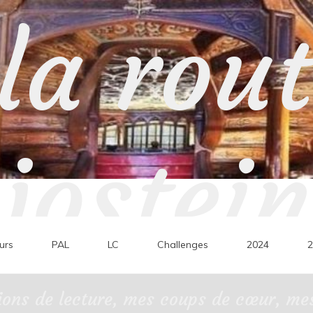
la rou
jostein
urs
PAL
LC
Challenges
2024
2
ons de lecture, mes coups de cœur, mes 