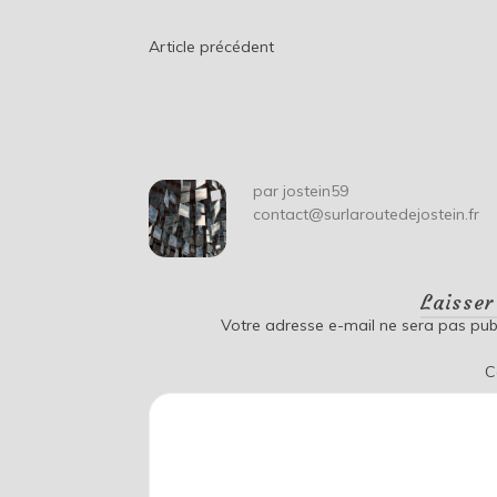
Navigation
Article précédent
de
l’article
par
jostein59
contact@surlaroutedejostein.fr
Laisse
Votre adresse e-mail ne sera pas publ
C