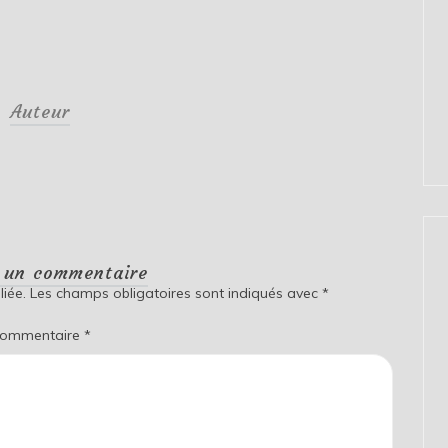
Auteur
r un commentaire
iée.
Les champs obligatoires sont indiqués avec
*
ommentaire
*