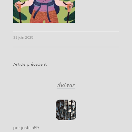
21 juin 2025
Navigation
Article précédent
de
Auteur
l’article
par
jostein59