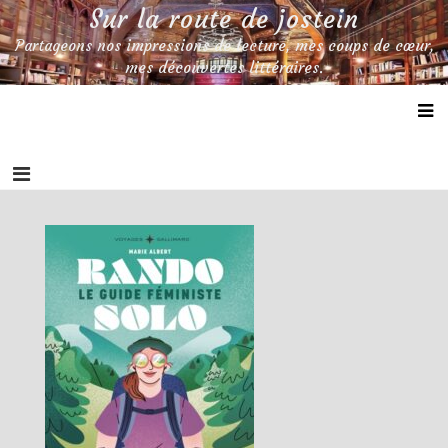
Skip
Sur la route de jostein
to
Partageons nos impressions de lecture, mes coups de cœur,
content
mes découvertes littéraires.