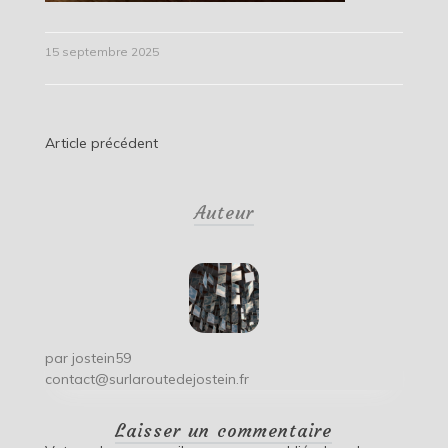
15 septembre 2025
Navigation
Article précédent
de
Auteur
l’article
par
jostein59
contact@surlaroutedejostein.fr
Laisser un commentaire