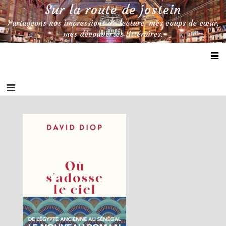
Skip
Sur la route de jostein
to
Partageons nos impressions de lecture, mes coups de cœur,
content
mes découvertes littéraires.