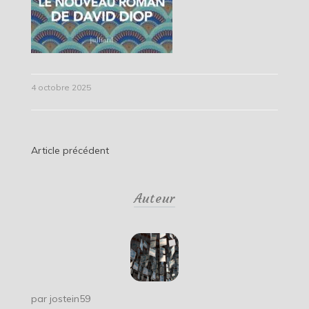
4 octobre 2025
Navigation
Article précédent
de
Auteur
l’article
par
jostein59