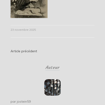
23 novembre 2025
Navigation
Article précédent
de
Auteur
l’article
par
jostein59