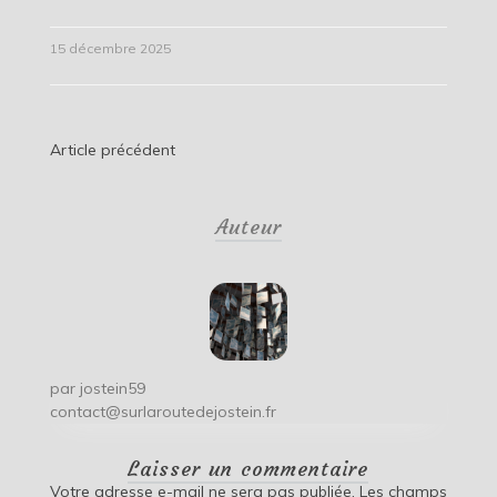
15 décembre 2025
Navigation
Article précédent
de
Auteur
l’article
par
jostein59
contact@surlaroutedejostein.fr
Laisser un commentaire
Votre adresse e-mail ne sera pas publiée.
Les champs