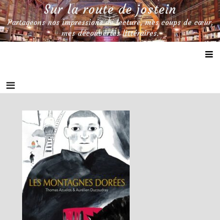
Skip
Sur la route de jostein
to
Partageons nos impressions de lecture, mes coups de cœur,
content
mes découvertes littéraires.