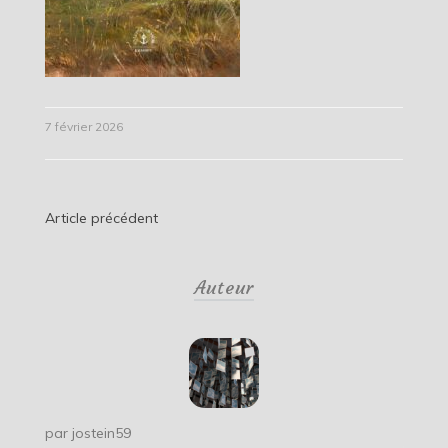
7 février 2026
Navigation
Article précédent
de
Auteur
l’article
par
jostein59