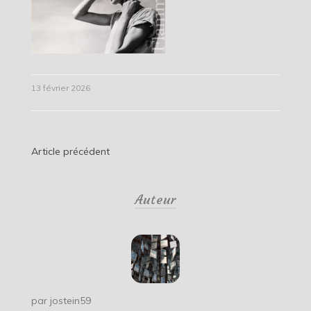
13 février 2026
Navigation
Article précédent
de
Auteur
l’article
par
jostein59