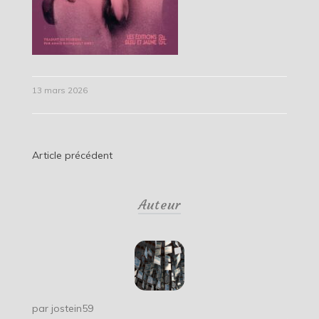
13 mars 2026
Navigation
Article précédent
de
Auteur
l’article
par
jostein59