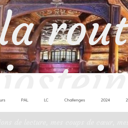
la rou
jostein
urs
PAL
LC
Challenges
2024
2
ons de lecture, mes coups de cœur, mes 