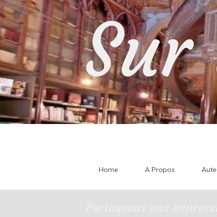
Skip
Sur 
to
content
Home
A Propos
Aute
Partageons nos impressi