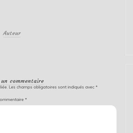
Auteur
r un commentaire
iée.
Les champs obligatoires sont indiqués avec
*
ommentaire
*