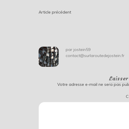
Navigation
Article précédent
de
l’article
par
jostein59
contact@surlaroutedejostein.fr
Laisse
Votre adresse e-mail ne sera pas publ
C