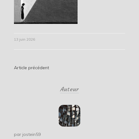
13 juin 2026
Navigation
Article précédent
de
Auteur
l’article
par
jostein59