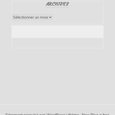
ARCHIVES
Archives
Fièrement propulsé par WordPress
|
thème :
New Blog a free