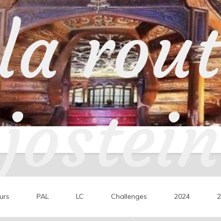
la rou
jostein
urs
PAL
LC
Challenges
2024
2
ons de lecture, mes coups de cœur, mes 