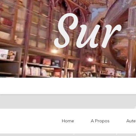
Skip
Sur 
to
content
Home
A Propos
Aute
Partageons nos impressi