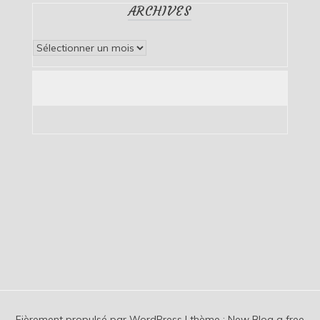
ARCHIVES
Archives
Fièrement propulsé par WordPress
|
thème :
New Blog a free