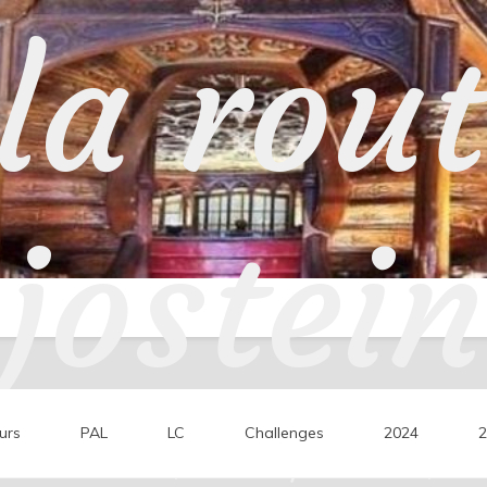
la rou
jostein
urs
PAL
LC
Challenges
2024
2
ons de lecture, mes coups de cœur, mes 