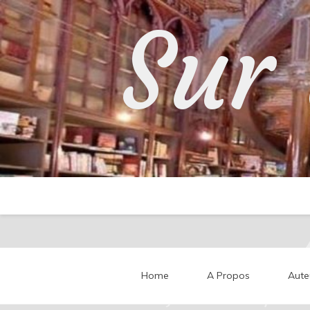
Skip
Sur 
to
content
Home
A Propos
Aute
Partageons nos impressi