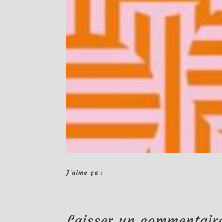
J’aime ça :
Laisser un commentair