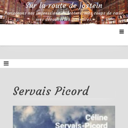
Skip
Sur la route de jostein
to
Partageons nos impressions de lecture, mes coups de cœur,
content
mes découvertes littéraires.
Servais Picord