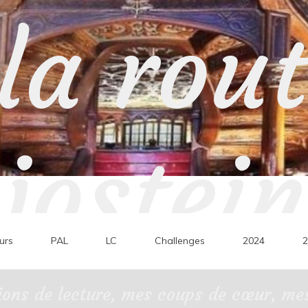
la rou
jostein
urs
PAL
LC
Challenges
2024
2
ons de lecture, mes coups de cœur, mes 