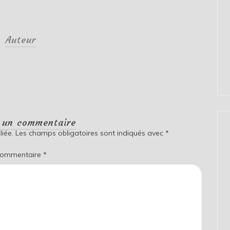
Auteur
r un commentaire
iée.
Les champs obligatoires sont indiqués avec
*
ommentaire
*