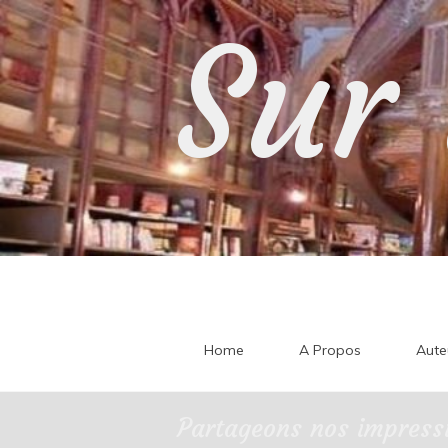
Skip
Sur 
to
content
Home
A Propos
Aute
Partageons nos impressi