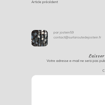
Navigation
Article précédent
de
l’article
par
jostein59
contact@surlaroutedejostein.fr
Laisse
Votre adresse e-mail ne sera pas publ
C