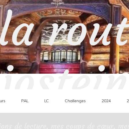
la rou
jostein
urs
PAL
LC
Challenges
2024
2
ons de lecture, mes coups de cœur, mes 