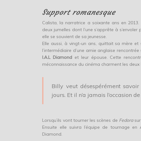
Support romanesque
Calista, la narratrice a soixante ans en 2013
deux jumelles dont l’une s’apprête à s’envoler pou
elle se souvient de sa jeunesse.
Elle aussi, à vingt-un ans, quittait sa mère e
l’intermédiaire d’une amie anglaise rencontrée su
I.A.L Diamond
et leur épouse. Cette rencont
méconnaissance du cinéma charment les deu
Billy veut désespérément savoir
jours. Et il n’a jamais l’occasion d
Lorsqu’ils vont tourner les scènes de
Fedora
sur
Ensuite elle suivra l’équipe de tournage e
Diamond.