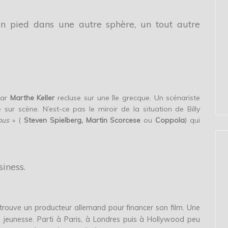
 un pied dans une autre sphère, un tout autre
par
Marthe Keller
recluse sur une île grecque. Un scénariste
sur scène. N’est-ce pas le miroir de la situation de Billy
bus
» (
Steven Spielberg, Martin Scorcese
ou
Coppola
) qui
iness.
, trouve un producteur allemand pour financer son film. Une
a jeunesse. Parti à Paris, à Londres puis à Hollywood peu