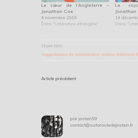
Le cœur de l’Angleterre –
Le roy
Jonathan Coe
Jonathan
4 novembre 2019
14 décemb
Dans "Littérature étrangère"
Dans "Litté
15 juin 2021
Tagged
camps de concentration
,
cinéma
,
Gallimard
,
l
Navigation
Article précédent
de
l’article
par
jostein59
contact@surlaroutedejostein.fr