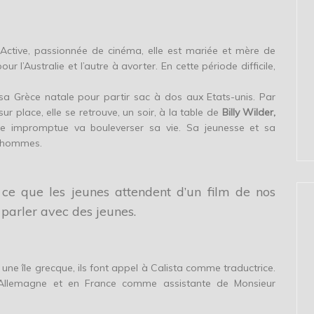
. Active, passionnée de cinéma, elle est mariée et mère de
r l’Australie et l’autre à avorter. En cette période difficile,
t sa Grèce natale pour partir sac à dos aux Etats-unis. Par
r place, elle se retrouve, un soir, à la table de
Billy Wilder,
re impromptue va bouleverser sa vie. Sa jeunesse et sa
x hommes.
 ce que les jeunes attendent d’un film de nos
e parler avec des jeunes.
 une île grecque, ils font appel à Calista comme traductrice.
n Allemagne et en France comme assistante de Monsieur