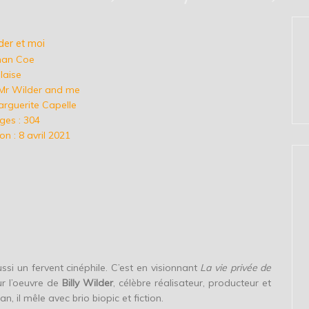
lder et moi
than Coe
laise
: Mr Wilder and me
arguerite Capelle
es : 304
n : 8 avril 2021
ussi un fervent cinéphile. C’est en visionnant
La vie privée de
ur l’oeuvre de
Billy Wilder
, célèbre réalisateur, producteur et
, il mêle avec brio biopic et fiction.