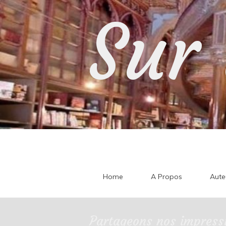
Skip
Sur 
to
content
Home
A Propos
Aute
Partageons nos impressi