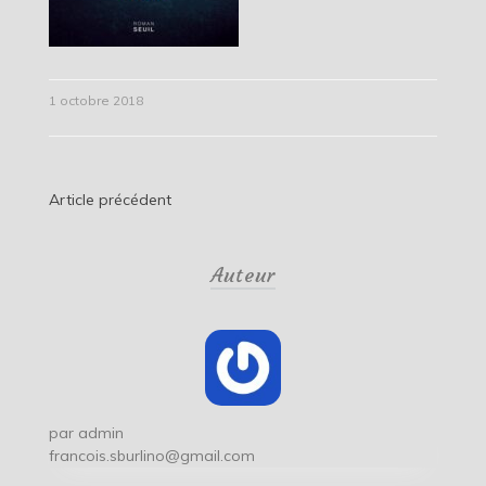
1 octobre 2018
Navigation
Article précédent
de
Auteur
l’article
par
admin
francois.sburlino@gmail.com