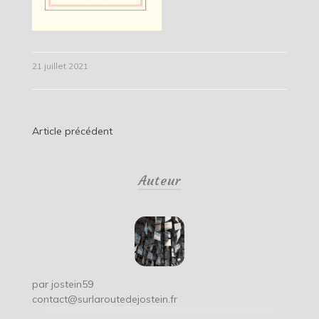
21 juillet 2021
Navigation
Article précédent
de
Auteur
l’article
par
jostein59
contact@surlaroutedejostein.fr