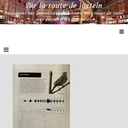
Skip
Sur la route de jostein
to
Partageons nos impressions de lecture, mes coups de cœur,
content
mes découvertes littéraires.