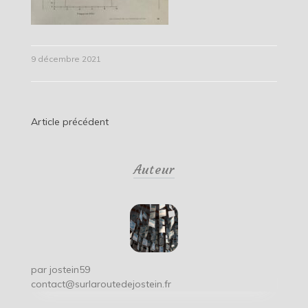
9 décembre 2021
Navigation
Article précédent
de
Auteur
l’article
par
jostein59
contact@surlaroutedejostein.fr