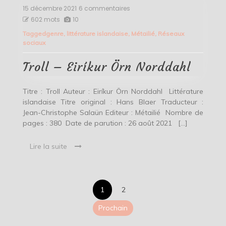
15 décembre 2021
6 commentaires
sur
Troll
602 mots
10
–
Tagged
genre
,
littérature islandaise
,
Métailié
,
Réseaux
Eiríkur
sociaux
Örn
Norddahl
Troll – Eiríkur Örn Norddahl
Titre : Troll Auteur : Eiríkur Örn Norddahl Littérature
islandaise Titre original : Hans Blaer Traducteur :
Jean-Christophe Salaün Editeur : Métailié Nombre de
pages : 380 Date de parution : 26 août 2021 […]
Lire la suite
Pagination
1
2
des
Prochain