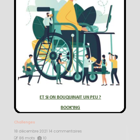
Challenges
18 décembre 2021
14 commentaires
sur
Autour
86 mots
10