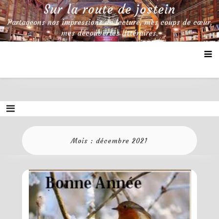
Skip
Sur la route de jostein
to
Partageons nos impressions de lecture, mes coups de cœur,
content
mes découvertes littéraires.
Mois :
décembre 2021