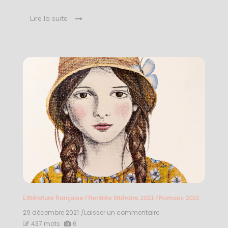
Lire la suite
Littérature française
/
Rentrée littéraire 2021
/
Romans 2021
29 décembre 2021
/Laisser un commentaire
on
24
437 mots
6