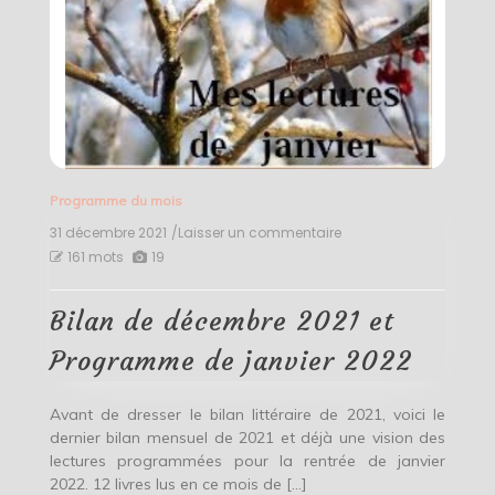
Programme du mois
31 décembre 2021
/Laisser un commentaire
on
Bilan
161 mots
19
de
décembre
2021
Bilan de décembre 2021 et
et
Programme
Programme de janvier 2022
de
janvier
2022
Avant de dresser le bilan littéraire de 2021, voici le
dernier bilan mensuel de 2021 et déjà une vision des
lectures programmées pour la rentrée de janvier
2022. 12 livres lus en ce mois de […]