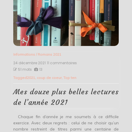
Informations
/
Romans 2021
24 décembre 2021
11 commentaires
sur
Mes
51 mots
13
douze
Tagged
2021
,
coup de coeur
,
Top ten
plus
belles
lectures
Mes douze plus belles lectures
de
l’année
de l’année 2021
2021
Chaque fin d’année je me soumets à ce difficile
exercice. Avec deux regrets : celui de ne choisir qu’un
nombre restreint de titres parmi une centaine de