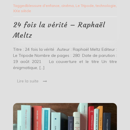
fois
Tagged
blessure d’enfance
,
cinéma
,
Le Tripode
,
technologie
,
la
XXe siècle
vérité
–
Raphaël
24 fois la vérité – Raphaël
Meltz
Meltz
Titre : 24 fois la vérité Auteur : Raphaël Meltz Editeur :
Le Tripode Nombre de pages : 280 Date de parution :
19 août 2021 La couverture et le titre Un titre
énigmatique, […]
Lire la suite