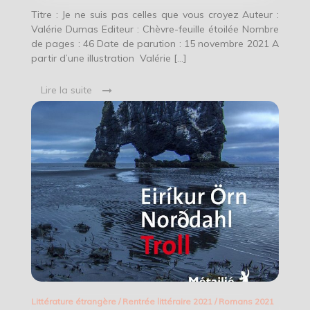
Valérie
Dumas
Titre : Je ne suis pas celles que vous croyez Auteur :
Valérie Dumas Editeur : Chèvre-feuille étoilée Nombre
de pages : 46 Date de parution : 15 novembre 2021 A
partir d’une illustration Valérie […]
Lire la suite
Littérature étrangère
/
Rentrée littéraire 2021
/
Romans 2021