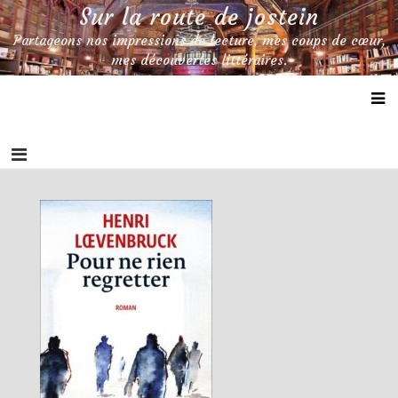
Skip
Sur la route de jostein
to
Partageons nos impressions de lecture, mes coups de cœur,
content
mes découvertes littéraires.