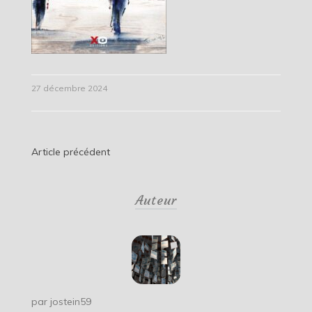
27 décembre 2024
Navigation
Article précédent
de
Auteur
l’article
par
jostein59