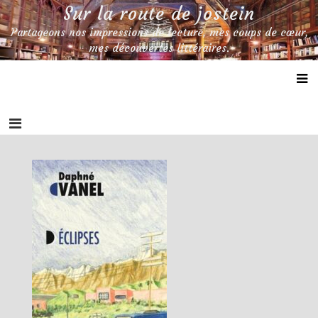
Skip
Sur la route de jostein
to
Partageons nos impressions de lecture, mes coups de cœur,
content
mes découvertes littéraires.