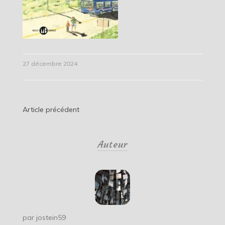
27 décembre 2024
Navigation
Article précédent
de
Auteur
l’article
par
jostein59