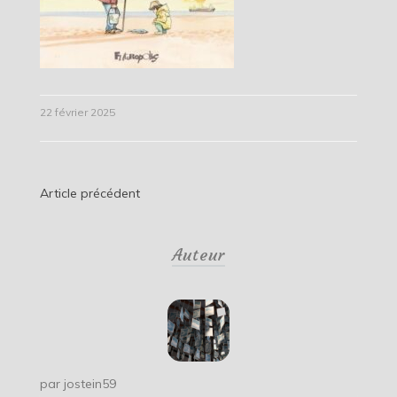
22 février 2025
Navigation
Article précédent
de
Auteur
l’article
par
jostein59