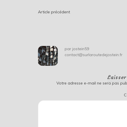
Navigation
Article précédent
de
l’article
par
jostein59
contact@surlaroutedejostein.fr
Laisse
Votre adresse e-mail ne sera pas publ
C