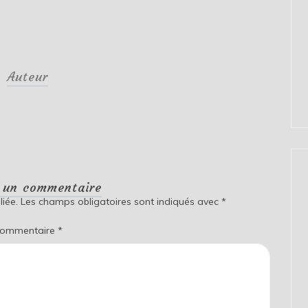
Auteur
r un commentaire
iée.
Les champs obligatoires sont indiqués avec
*
ommentaire
*