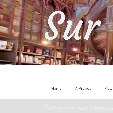
Skip
Sur 
to
content
Home
A Propos
Aute
Partageons nos impressi