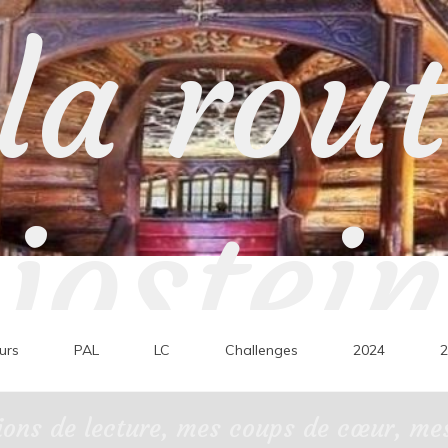
la rou
jostein
urs
PAL
LC
Challenges
2024
2
ons de lecture, mes coups de cœur, mes 