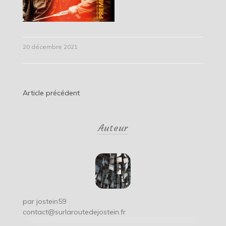
20 décembre 2021
Navigation
Article précédent
de
Auteur
l’article
par
jostein59
contact@surlaroutedejostein.fr