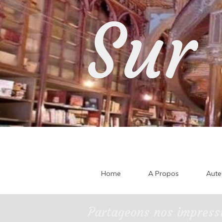
Skip
Sur 
to
content
Home
A Propos
Aute
Partageons nos impressi