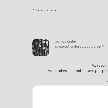
Navigation
Article précédent
de
l’article
par
jostein59
contact@surlaroutedejostein.fr
Laisse
Votre adresse e-mail ne sera pas publ
C