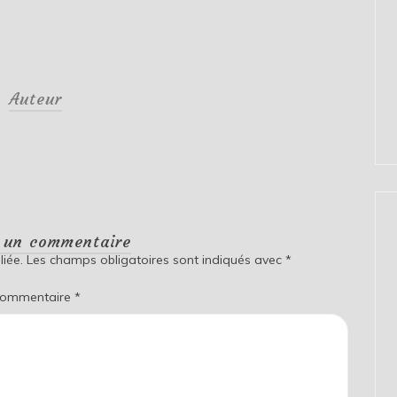
Auteur
r un commentaire
iée.
Les champs obligatoires sont indiqués avec
*
ommentaire
*