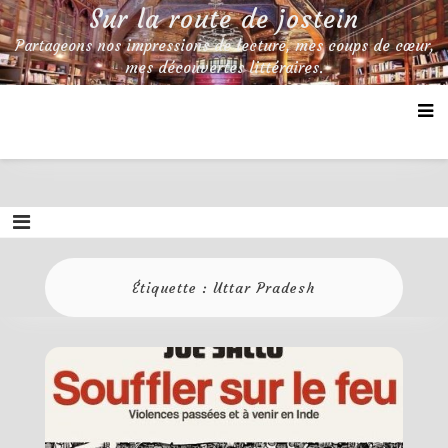
Skip
Sur la route de jostein
to
Partageons nos impressions de lecture, mes coups de cœur,
content
mes découvertes littéraires.
Étiquette :
Uttar Pradesh