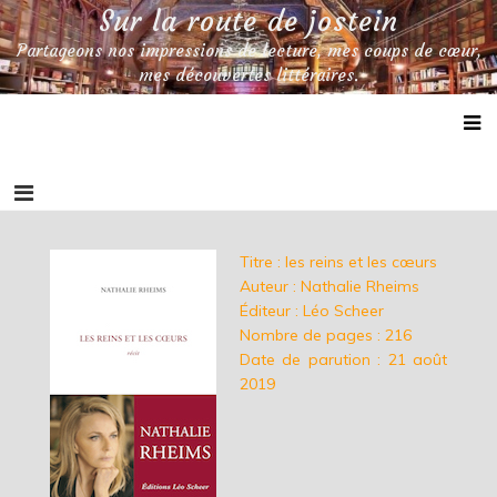
Skip
Sur la route de jostein
to
Partageons nos impressions de lecture, mes coups de cœur,
content
mes découvertes littéraires.
Titre : les reins et les cœurs
Auteur : Nathalie Rheims
Éditeur : Léo Scheer
Nombre de pages : 216
Date de parution : 21 août
2019