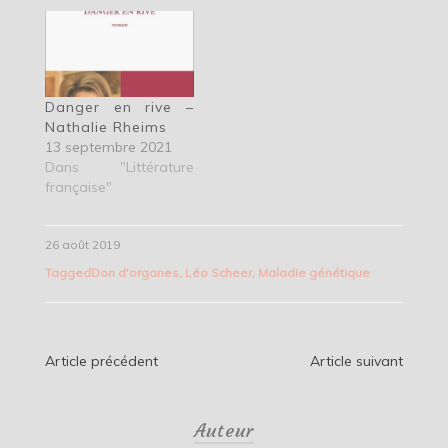
Danger en rive –
Nathalie Rheims
13 septembre 2021
Dans "Littérature
française"
26 août 2019
Tagged
Don d'organes
,
Léo Scheer
,
Maladie génétique
Navigation
Article précédent
Article suivant
de
Auteur
l’article