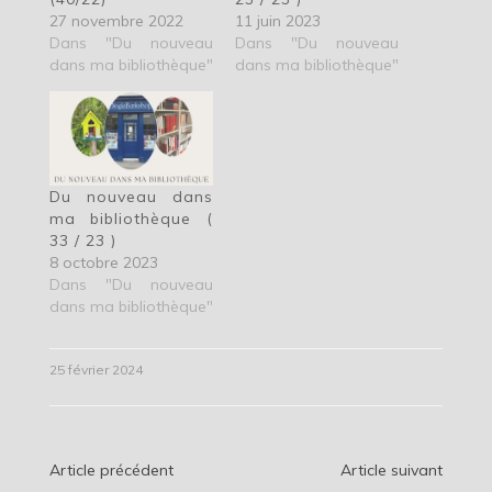
27 novembre 2022
11 juin 2023
Dans "Du nouveau
Dans "Du nouveau
dans ma bibliothèque"
dans ma bibliothèque"
Du nouveau dans
ma bibliothèque (
33 / 23 )
8 octobre 2023
Dans "Du nouveau
dans ma bibliothèque"
25 février 2024
Navigation
Article précédent
Article suivant