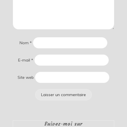
Nom
*
E-mail
*
Site web
Suivez-moi sur