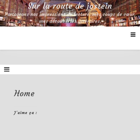
Skip
Sur la route de jostein
to
Partageons nos impressions de lecture, mes coups de cœur,
content
mes découvertes littéraires.
Home
J’aime ça :