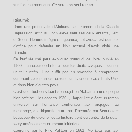
sur l’oiseau moqueur). Ce sera son seul roman.
Résumé:
Dans une petite ville d’Alabama, au moment de la Grande
Dépression, Atticus Finch élève seul ses deux enfants, Jem
et Scout. Homme intègre et rigoureux, cet avocat est commis
d’office pour défendre un Noir accusé d’avoir violé une
Blanche.
Ce bref résumé peut expliquer pourquoi ce livre, publié en
1960 – au cœur de la lutte pour les droits civiques -, connut
un tel succès. Il ne suffit pas en revanche à comprendre
comment ce roman est devenu un livre culte aux Etats-Unis
et dans bien d’autres pays.
C’est que, tout en situant son sujet en Alabama à une époque
bien précise – les années 1930 -, Harper Lee a écrit un roman
universel sur l’enfance confrontée aux préjugés, au
mensonge, à la bigoterie et au mal. Racontée par Scout avec
beaucoup de drôlerie, cette histoire tient du conte, de la
court
story
américaine et du roman initiatique.
Couronné par le Prix Pulitzer en 1961,
Ne tirez pas sur