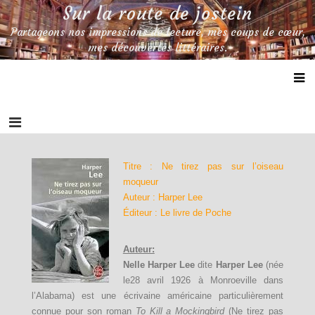
Skip
Sur la route de jostein
to
Partageons nos impressions de lecture, mes coups de cœur,
content
mes découvertes littéraires.
Titre : Ne tirez pas sur l’oiseau
moqueur
Auteur : Harper Lee
Éditeur : Le livre de Poche
Auteur:
Nelle Harper Lee
dite
Harper Lee
(née
le28 avril 1926 à Monroeville dans
l’Alabama) est une écrivaine américaine particulièrement
connue pour son roman
To Kill a Mockingbird
(Ne tirez pas