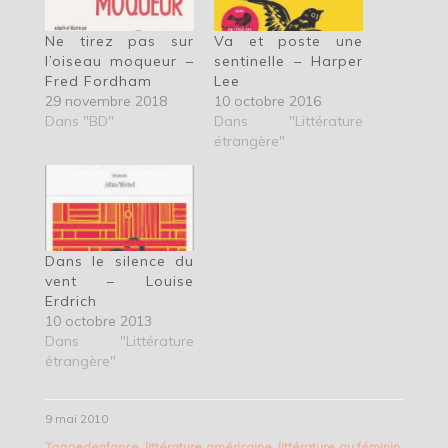
Ne tirez pas sur
Va et poste une
l’oiseau moqueur –
sentinelle – Harper
Fred Fordham
Lee
29 novembre 2018
10 octobre 2016
Dans "BD"
Dans "Littérature
étrangère"
Dans le silence du
vent – Louise
Erdrich
10 octobre 2013
Dans "Littérature
étrangère"
9 mai 2010
Tagged
enfance
,
littérature américaine
,
littérature au féminin
,