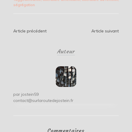
ségrégation
Navigation
Article précédent
Article suivant
de
Auteur
l’article
par
jostein59
contact@surlaroutedejostein.fr
Commentaires