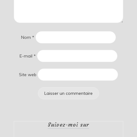
Nom
*
E-mail
*
Site web
Suivez-moi sur