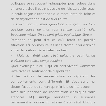
collègues se retrouvent kidnappées puis isolées dans
un endroit d’où il est impossible de fuir. La seule issue,
la seule façon d’échapper à la mort lente de faim et
de déshydratation est de tuer l’autre.
»
C’est marrant, mais quand on sait qu’on va faire
quelque chose de mal, tout semble aussitôt aller
beaucoup mieux. On se sent grisé, euphorique, libre.
»
Personne ne peut dire ce qu’il ferait en pareille
situation. Là, on mesure les liens d’amour ou d’amitié
entre deux êtres. Se sacrifier ou tuer.
«
Mais la vérité nue, c’est qu’on ne peut jamais
vraiment connaître son prochain
. »
Quel avenir pour celui qui en sort vivant? Comment
vivre avec ce sentiment de culpabilité?
Si les scènes de séquestration se répètent, les
comportements sont différents. Et c’est sans nul
doute, l’aspect du roman qui m’a le plus intéressée.
Avec des principes de construction classiques mais
efficaces, M.J. Arlidge maintient un suspense
permanent et donne du rythme à son récit. Chaque