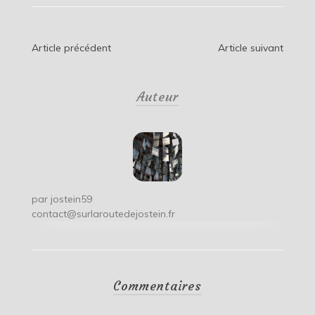
Navigation
Article précédent
Article suivant
de
Auteur
l’article
par
jostein59
contact@surlaroutedejostein.fr
Commentaires