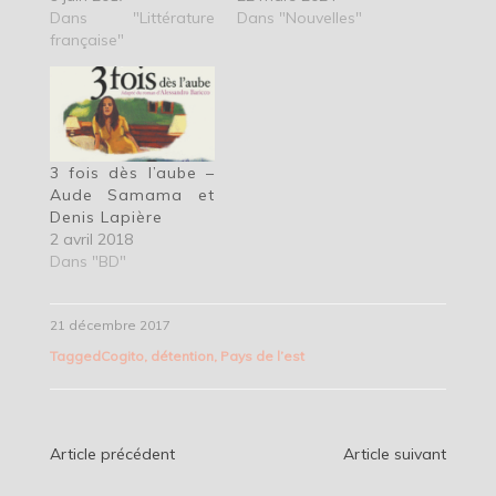
Dans "Littérature
Dans "Nouvelles"
française"
3 fois dès l’aube –
Aude Samama et
Denis Lapière
2 avril 2018
Dans "BD"
21 décembre 2017
Tagged
Cogito
,
détention
,
Pays de l’est
Navigation
Article précédent
Article suivant