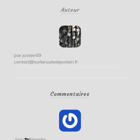
de
Auteur
l’article
par
jostein59
contact@surlaroutedejostein.fr
Commentaires
zazy
Répondre