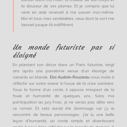
la douceur de ses plumes. Et je compris que lui
venir en aide revenait à me sauver moi-même.
Moi et tous mes semblables, ceux dont le sort me
laissait jusque-là indifférent.
Un monde futuriste pas si
éloigné
En plantant son décor dans un Paris futuriste, vingt
ans après une pandémie venue d’un élevage de
canards en Irlande,
Eloi Audoin-Rouzeau
nous invite à
réfléchir sur notre avenir à l’issue de la crise sanitaire.
Sous la forme d’un conte, il oppose irrespect de la
foule et humanité de quelques uns. Sans ma
participation au jury Fnac, je ne serais pas allée vers
ce roman. Et cela aurait été dommage car j’y ai
rencontré de beaux personnages. J’ai lu une belle
leçon d’humanité, un conte simple et divertissant
enclin à nous faire réfléchir sur le monde de demain. A