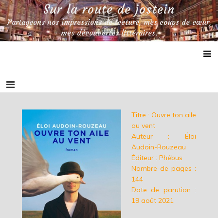
Skip
Sur la route de jostein
to
Partageons nos impressions de lecture, mes coups de cœur,
content
mes découvertes littéraires.
Titre : Ouvre ton aile
au vent
Auteur : Éloi
Audoin-Rouzeau
Éditeur : Phébus
Nombre de pages :
144
Date de parution :
19 août 2021