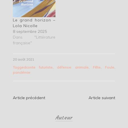
Le grand horizon –
Lola Nicolle
8 septembre 2025
Dans "Littérature
française"
20 août 2021
Tagged
conte futuriste
,
défense animale
,
Fête
,
Foule
,
pandémie
Navigation
Article précédent
Article suivant
de
Auteur
l’article