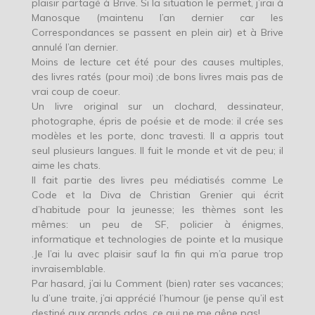
plaisir partagé à Brive. Si la situation le permet, j’irai à
Manosque (maintenu l’an dernier car les
Correspondances se passent en plein air) et à Brive
annulé l’an dernier.
Moins de lecture cet été pour des causes multiples,
des livres ratés (pour moi) ;de bons livres mais pas de
vrai coup de coeur.
Un livre original sur un clochard, dessinateur,
photographe, épris de poésie et de mode: il crée ses
modèles et les porte, donc travesti. Il a appris tout
seul plusieurs langues. Il fuit le monde et vit de peu; il
aime les chats.
Il fait partie des livres peu médiatisés comme Le
Code et la Diva de Christian Grenier qui écrit
d’habitude pour la jeunesse; les thèmes sont les
mêmes: un peu de SF, policier à énigmes,
informatique et technologies de pointe et la musique
.Je l’ai lu avec plaisir sauf la fin qui m’a parue trop
invraisemblable.
Par hasard, j’ai lu Comment (bien) rater ses vacances;
lu d’une traite, j’ai apprécié l’humour (je pense qu’il est
destiné aux grands ados, ce qui ne me gêne pas!