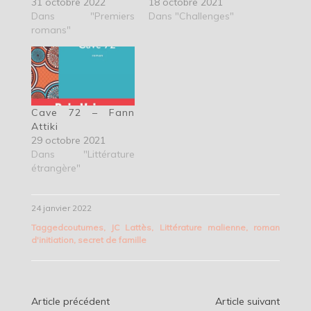
31 octobre 2022
18 octobre 2021
Dans "Premiers
Dans "Challenges"
romans"
Cave 72 – Fann
Attiki
29 octobre 2021
Dans "Littérature
étrangère"
24 janvier 2022
Tagged
coutumes
,
JC Lattès
,
Littérature malienne
,
roman
d'initiation
,
secret de famille
Navigation
Article précédent
Article suivant