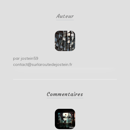
de
Auteur
l’article
par
jostein59
contact@surlaroutedejostein.fr
Commentaires