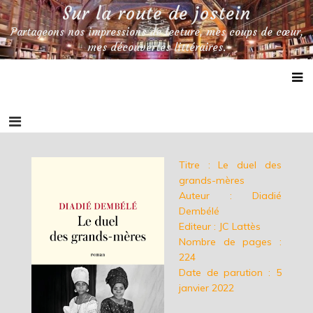
Skip
Sur la route de jostein
to
Partageons nos impressions de lecture, mes coups de cœur,
content
mes découvertes littéraires.
Titre : Le duel des
grands-mères
Auteur : Diadié
Dembélé
Editeur : JC Lattès
Nombre de pages :
224
Date de parution : 5
janvier 2022