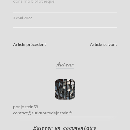
dans ma bibliothèque"
3 avril 2022
Navigation
Article précédent
Article suivant
de
Auteur
l’article
par
jostein59
contact@surlaroutedejostein.fr
Laisser un commentaire