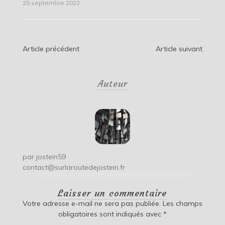
25 septembre 2022
Navigation
Article précédent
Article suivant
de
Auteur
l’article
par
jostein59
contact@surlaroutedejostein.fr
Laisser un commentaire
Votre adresse e-mail ne sera pas publiée.
Les champs
obligatoires sont indiqués avec
*